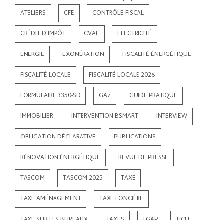
ATELIERS
CFE
CONTRÔLE FISCAL
CRÉDIT D'IMPÔT
CVAE
ELECTRICITÉ
ENERGIE
EXONÉRATION
FISCALITÉ ÉNERGÉTIQUE
FISCALITÉ LOCALE
FISCALITÉ LOCALE 2026
FORMULAIRE 3350-SD
GAZ
GUIDE PRATIQUE
IMMOBILIER
INTERVENTION BSMART
INTERVIEW
OBLIGATION DÉCLARATIVE
PUBLICATIONS
RÉNOVATION ÉNERGÉTIQUE
REVUE DE PRESSE
TASCOM
TASCOM 2025
TAXE
TAXE AMÉNAGEMENT
TAXE FONCIÈRE
TAXE SUR LES BUREAUX
TAXES
TGAP
TICFE