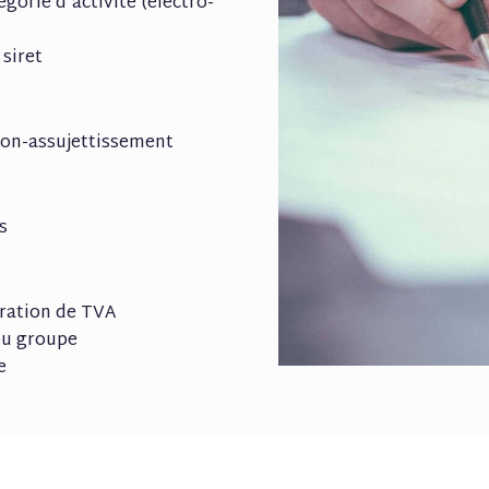
gorie d’activité (électro-
siret
non-assujettissement
s
aration de TVA
 ou groupe
e