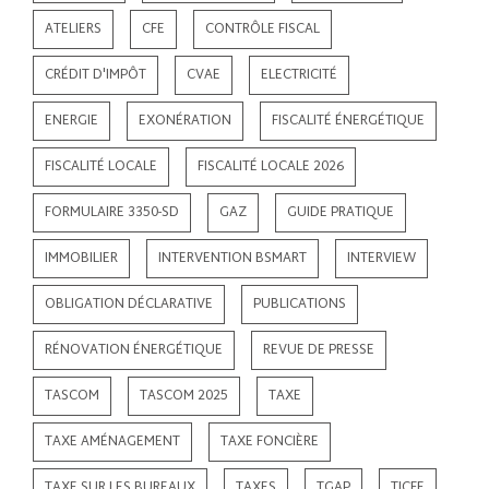
ATELIERS
CFE
CONTRÔLE FISCAL
CRÉDIT D'IMPÔT
CVAE
ELECTRICITÉ
ENERGIE
EXONÉRATION
FISCALITÉ ÉNERGÉTIQUE
FISCALITÉ LOCALE
FISCALITÉ LOCALE 2026
FORMULAIRE 3350-SD
GAZ
GUIDE PRATIQUE
IMMOBILIER
INTERVENTION BSMART
INTERVIEW
OBLIGATION DÉCLARATIVE
PUBLICATIONS
RÉNOVATION ÉNERGÉTIQUE
REVUE DE PRESSE
TASCOM
TASCOM 2025
TAXE
TAXE AMÉNAGEMENT
TAXE FONCIÈRE
TAXE SUR LES BUREAUX
TAXES
TGAP
TICFE