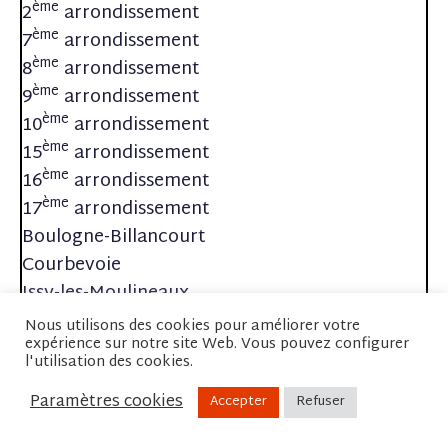
ème
2
arrondissement
ème
7
arrondissement
ème
8
arrondissement
ème
9
arrondissement
ème
10
arrondissement
ème
15
arrondissement
ème
16
arrondissement
ème
17
arrondissement
Boulogne-Billancourt
Courbevoie
Issy-les-Moulineaux
Levallois-Perret
Nous utilisons des cookies pour améliorer votre
expérience sur notre site Web. Vous pouvez configurer
Neuilly sur Seine
l'utilisation des cookies.
Puteaux
Paramètres cookies
Accepter
Refuser
ème
3
arrondissement
ème
4
arrondissement