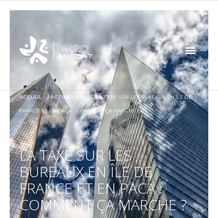
ACCUEIL
/
ACTUALITÉS
/
LA TAXE SUR LES BUREAUX EN ÎLE DE
FRANCE ET EN PACA : COMMENT ÇA MARCHE ?
LA TAXE SUR LES
BUREAUX EN ÎLE DE
FRANCE ET EN PACA :
COMMENT ÇA MARCHE ?