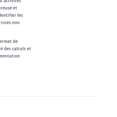
d’activités
ureuse et
entifier les
rcices non
permet de
é des calculs et
ementation