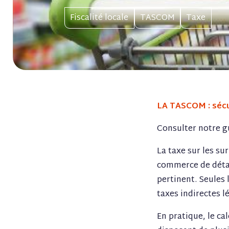
Fiscalité locale
TASCOM
Taxe
LA TASCOM : sécur
Consulter notre 
La taxe sur les s
commerce de détail
pertinent. Seules 
taxes indirectes l
En pratique, le c