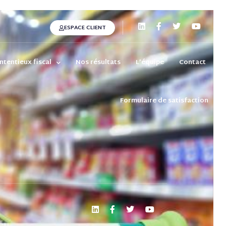
ESPACE CLIENT
ntentieux fiscal
Nos résultats
L’équipe
Contact
Formulaire de satisfaction