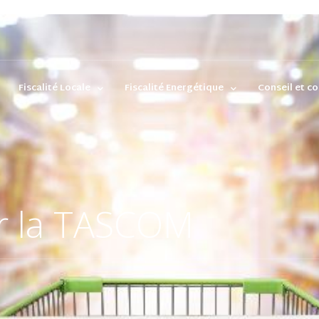
Fiscalité Locale
Fiscalité Energétique
Conseil et co
ur la TASCOM