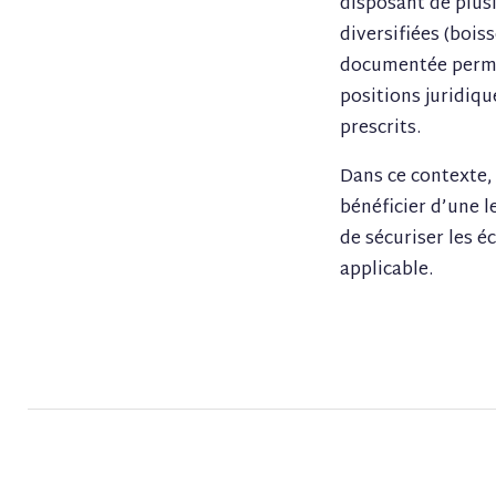
disposant de plusi
diversifiées (bois
documentée permet
positions juridiqu
prescrits.
Dans ce contexte, 
bénéficier d’une l
de sécuriser les é
applicable.