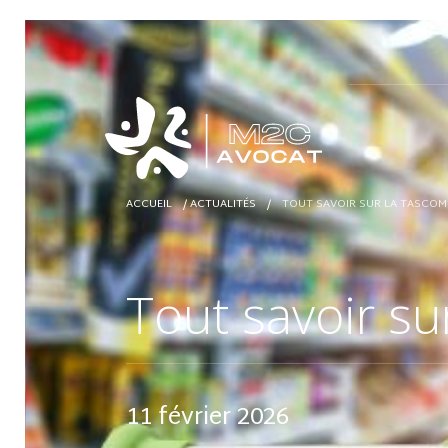
ACCUEIL
/
ACTUALITÉS
/
TOUT SAVOIR SUR LA TASCOM
Tout savoir s
11 février 2026