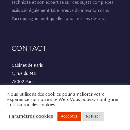
technicité et son expertise sur des sujets complexes,
mais sait également faire preuve d’innovation dans
l’accompagnement qu’elle apporte à ses clients.
CONTACT
Cabinet de Paris
1, rue du Mail
75002 Paris
Nous utilisons des cookies pour améliorer votre
Cabinet de Cannes Mandelieu
expérience sur notre site Web. Vous pouvez configurer
l'utilisation des cookies.
Av Henry Clews
06210 Mandelieu La Napoule
Paramètres cookies
Accepter
Refuser